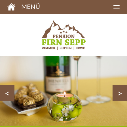
MENÜ
<
>