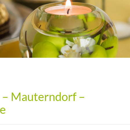
p – Mauterndorf –
te