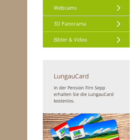
Webcams
3D Panorama
Bilder & Video
LungauCard
In der Pension Firn Sepp
erhalten Sie die LungauCard
kostenlos.