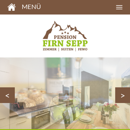
MENÜ
<
>