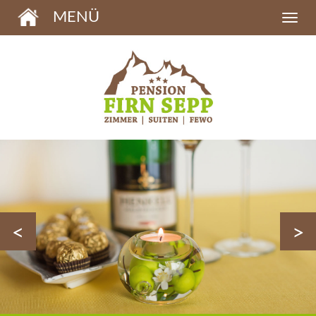
MENÜ
<
>