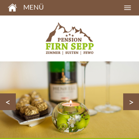
MENÜ
<
>