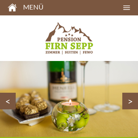
MENÜ
<
>