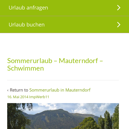
Urlaub anfragen
Urlaub buchen
Sommerurlaub – Mauterndorf –
Schwimmen
‹ Return to
Sommerurlaub in Mauterndorf
16. Mai 2014
ImpWerb11