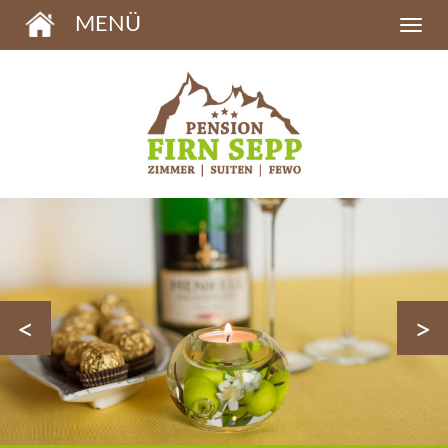
MENÜ
<
>