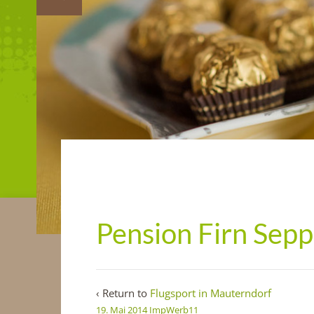
Pension Firn Sep
‹ Return to
Flugsport in Mauterndorf
19. Mai 2014
ImpWerb11