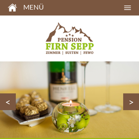
MENÜ
<
>